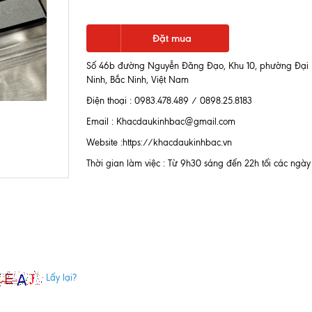
Đặt mua
Số 46b đường Nguyễn Đăng Đạo, Khu 10, phường Đại P
Ninh, Bắc Ninh, Việt Nam
Điện thoại : 0983.478.489 / 0898.25.8183
Email : Khacdaukinhbac@gmail.com
Website :https://khacdaukinhbac.vn
Thời gian làm việc : Từ 9h30 sáng đến 22h tối các ngày 
Lấy lại?