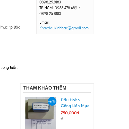
0898.25.8183
TP HCM:
0983.478.489 /
0898.25.8183
Email:
húc, tp Bắc
Khacdaukinhbac@gmail.com
trong tuần.
THAM KHẢO THÊM
Dấu Hoàn
-47%
Công Liền Mực
750,000đ
đ