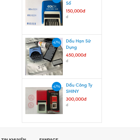
Số
150,000đ
đ
Dấu Hạn Sử
-47%
Dụng
450,000đ
đ
Dấu Công Ty
-47%
SHINY
300,000đ
đ