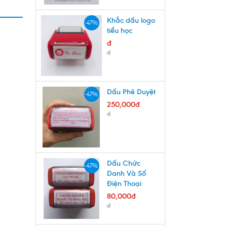
Khắc dấu logo
-47%
tiểu học
đ
đ
Dấu Phê Duyệt
-47%
250,000đ
đ
Dấu Chức
-47%
Danh Và Số
Điện Thoại
80,000đ
đ