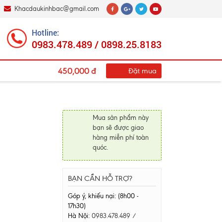
Khacdaukinhbac@gmail.com
Hotline:
0983.478.489 / 0898.25.8183
450,000 đ
Đặt mua
Mua sản phẩm này
bạn sẽ được giao
hàng miễn phí toàn
quóc.
BẠN CẦN HỖ TRỢ?
Góp ý, khiếu nại: (8h00 -
17h30)
Hà Nội:
0983.478.489 /